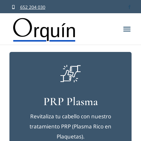
Saltar
652 204 030
al
contenido
Tog
Nav
Inicio
Dr. Or
Cirugía
PRP Plasma
Medici
Revitaliza tu cabello con nuestro
tratamiento PRP (Plasma Rico en
Salud c
Plaquetas).