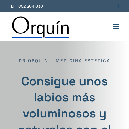
Saltar
652 204 030
al
contenido
Tog
Navi
Inicio
DR.ORQUÍN – MEDICINA ESTÉTICA
Dr. Orq
Consigue unos
Cirugía
labios más
Medici
voluminosos y
Salud c