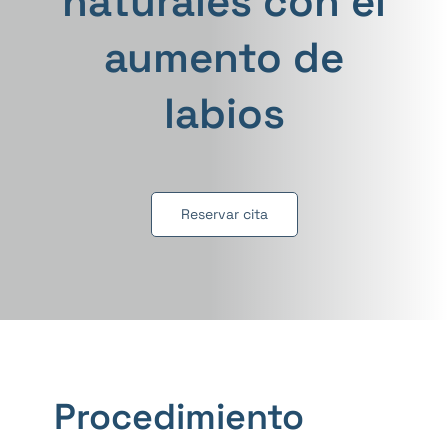
naturales con el
Conta
aumento de
labios
Reservar cita
Procedimiento