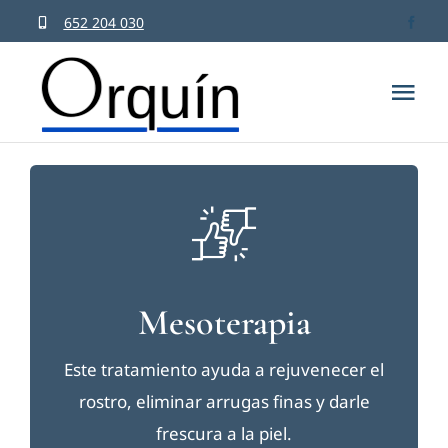
Saltar
652 204 030
al
contenido
Tog
Nav
Inicio
Dr. Or
Cirugía
Mesoterapia
Medici
Este tratamiento ayuda a rejuvenecer el
rostro, eliminar arrugas finas y darle
Salud c
frescura a la piel.